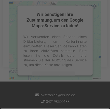
Wir benötigen Ihre
Zustimmung, um den Google
Maps-Service zu laden!
Wir verwenden einen Service eines
Drittanbieters, um Karteninhalte
einzubetten. Dieser Service kann Daten
zu Ihren Aktivitäten sammeln. Bitte
lesen Sie die Details durch und
stimmen Sie der Nutzung des Service
zu, um diese Karte anzuzeigen.
Mehr Informationen
Akzeptieren
rwstrahlen@online.de
powered by
Usercentrics Consent
042198500688
Management Platform
&
eRecht24